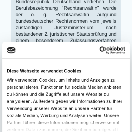
Bundesrepublik Deutschland verliehen. Die
Berufsbezeichnung “Rechtsanwältin” wurde
der o. g. Rechtsanwältin aufgrund
bundesdeutscher Rechtsnormen vom jeweils
zuständigen Justizministerium nach
bestandener 2. juristischer Staatsprüfung und
einem besonderem Zulassungsverfahren
durch den Präsidenten des jeweils für ihren
Sitz zuständigen Oberlandesgerichts (s. u.
Rechtsanwaltskammer) zuerkannt. Sie
unterliegt den berufsrechtlichen
Diese Webseite verwendet Cookies
Bestimmungen der
Bundesrechtsanwaltsordnung vom
Wir verwenden Cookies, um Inhalte und Anzeigen zu
01.08.1959 (BGBl. I 565) (BRAO) und dem
personalisieren, Funktionen für soziale Medien anbieten
Gesetz über die Vergütung von
zu können und die Zugriffe auf unsere Website zu
Rechtsanwältinnen und Rechtsanwälte vom
analysieren. Außerdem geben wir Informationen zu Ihrer
1.07.2004 (RVG) in den jeweils geltenden
Verwendung unserer Website an unsere Partner für
Fassungen, sowie den Berufs- und
soziale Medien, Werbung und Analysen weiter. Unsere
Fachanwaltsordnungen der
Partner führen diese Informationen möglicherweise mit
Bundesrechtsanwaltskammer vom
weiteren Daten zusammen, die Sie ihnen bereitgestellt
22.03.1996 (BRAK-Mitt. 1996, 241) (BORA