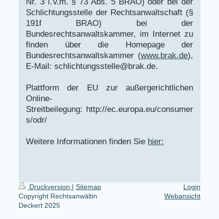
Nr. 3 i.V.m. § 73 Abs. 5 BRAO) oder bei der
Schlichtungsstelle der Rechtsanwaltschaft (§
191f BRAO) bei der
Bundesrechtsanwaltskammer, im Internet zu
finden über die Homepage der
Bundesrechtsanwaltskammer (
www.brak.de
),
E-Mail: schlichtungsstelle@brak.de.
Plattform der EU zur außergerichtlichen
Online-
Streitbeilegung: http://ec.europa.eu/consumer
s/odr/
Weitere Informationen finden Sie
hier
:
Druckversion
|
Sitemap
Login
Copyright Rechtsanwältin
Webansicht
Deckert 2025