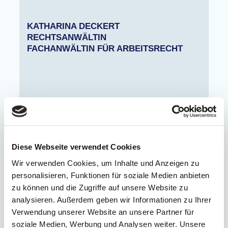
KATHARINA DECKERT
RECHTSANWÄLTIN
FACHANWÄLTIN FÜR ARBEITSRECHT
geboren in Stuttgart
Studium in Tübingen
Wissenschaftliche Hilfskraft am Institut für
Kriminologe, Prof. Dr. Kerner, Tübingen
Diese Webseite verwendet Cookies
Referendariat in Tübingen mit
Auslandsaufenthalten
Wir verwenden Cookies, um Inhalte und Anzeigen zu
Rechtsanwältin seit 1996, Fachanwältin für
personalisieren, Funktionen für soziale Medien anbieten
Arbeitsrecht seit 1998
zu können und die Zugriffe auf unsere Website zu
1996 - 1998: Anwältin in einer Kanzlei in
analysieren. Außerdem geben wir Informationen zu Ihrer
Dingolfing, Niederbayern
Verwendung unserer Website an unsere Partner für
1998 - 1999: Anwältin in einer Kanzlei in
soziale Medien, Werbung und Analysen weiter. Unsere
Calw, Baden-Württemberg